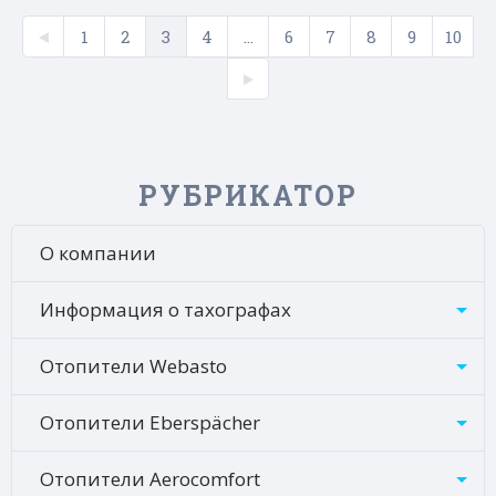
1
2
3
4
...
6
7
8
9
10
РУБРИКАТОР
О компании
Информация о тахографах
Отопители Webasto
Отопители Eberspächer
Отопители Aerocomfort