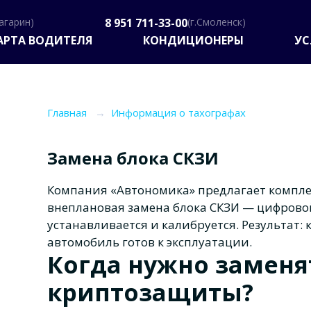
Гагарин)
8 951 711-33-00
(г.Смоленск)
АРТА ВОДИТЕЛЯ
КОНДИЦИОНЕРЫ
УС
Главная
→
Информация о тахографах
Замена блока СКЗИ
Компания «Автономика» предлагает компле
внеплановая замена блока СКЗИ — цифрово
устанавливается и калибруется. Результат: 
автомобиль готов к эксплуатации.
Когда нужно заменя
криптозащиты?