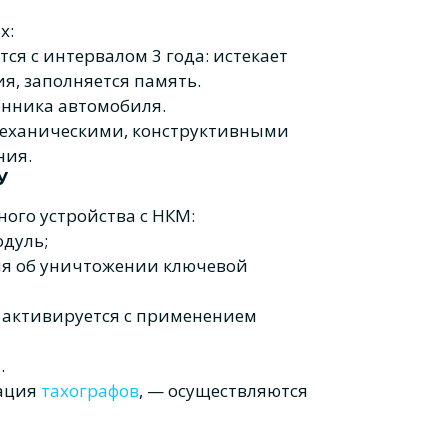
х:
ся с интервалом 3 года: истекает
, заполняется память.
енника автомобиля.
механическими, конструктивными
ния.
У
ого устройства с НКМ:
одуль;
ния об уничтожении ключевой
 активируется с применением
.
вация
тахографов
, — осуществляются