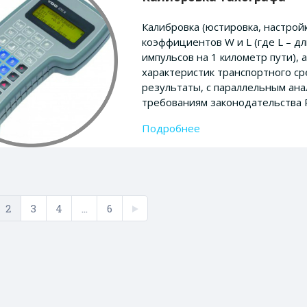
Калибровка (юстировка, настрой
коэффициентов W и L (где L – дл
импульсов на 1 километр пути),
характеристик транспортного ср
результаты, с параллельным ана
требованиям законодательства 
Подробнее
2
3
4
...
6