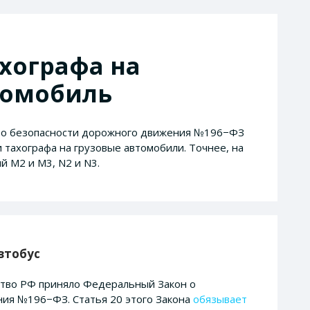
ахографа на
томобиль
а о безопасности дорожного движения №196−ФЗ
 тахографа на грузовые автомобили
. Точнее, на
й М2 и М3, N2 и N3.
втобус
ство РФ приняло Федеральный Закон о
ия №196−ФЗ. Статья 20 этого Закона
обязывает