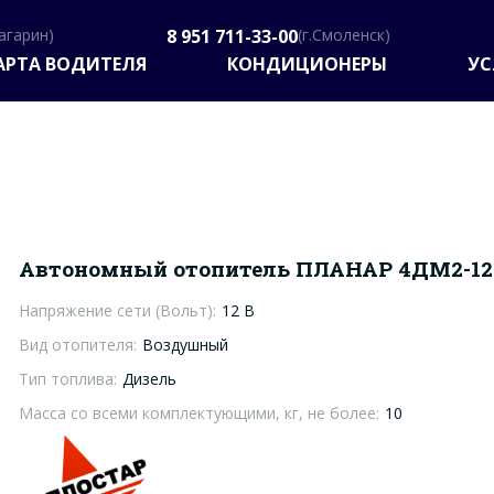
Гагарин)
8 951 711-33-00
(г.Смоленск)
АРТА ВОДИТЕЛЯ
КОНДИЦИОНЕРЫ
УС
Автономный отопитель ПЛАНАР 4ДМ2-12 
Напряжение сети (Вольт):
12 В
Вид отопителя:
Воздушный
Тип топлива:
Дизель
Масса со всеми комплектующими, кг, не более:
10