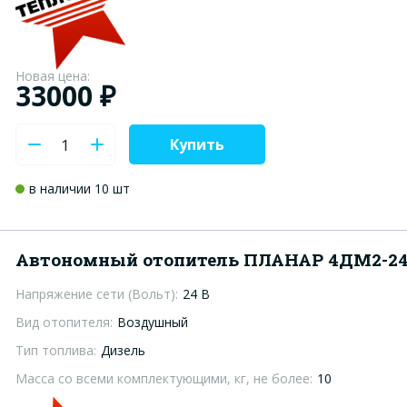
Новая цена:
33000 ₽
Купить
в наличии 10 шт
Автономный отопитель ПЛАНАР 4ДМ2-24 
Напряжение сети (Вольт):
24 В
Вид отопителя:
Воздушный
Тип топлива:
Дизель
Масса со всеми комплектующими, кг, не более:
10