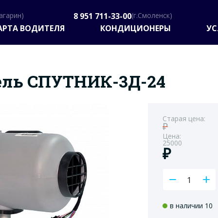
Гагарин)
8 951 711-33-00
(г.Смоленск)
АРТА ВОДИТЕЛЯ
КОНДИЦИОНЕРЫ
УС
ель СПУТНИК-3Д-24
Старая цена:
₽
Цена:
25000
₽
в наличии 10