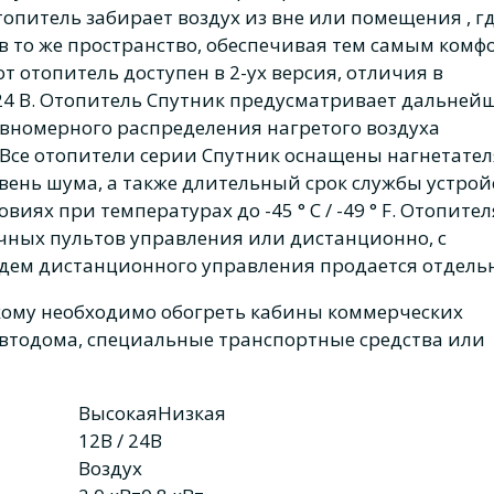
опитель забирает воздух из вне или помещения , гд
 в то же пространство, обеспечивая тем самым комф
т отопитель доступен в 2-ух версия, отличия в
24 В. Отопитель Спутник предусматривает дальней
вномерного распределения нагретого воздуха
Все отопители серии Спутник оснащены нагнетате
вень шума, а также длительный срок службы устрой
иях при температурах до -45 ° C / -49 ° F. Отопите
ных пультов управления или дистанционно, с
одем дистанционного управления продается отдельн
 кому необходимо обогреть кабины коммерческих
втодома, специальные транспортные средства или
Высокая
Низкая
12В / 24В
Воздух