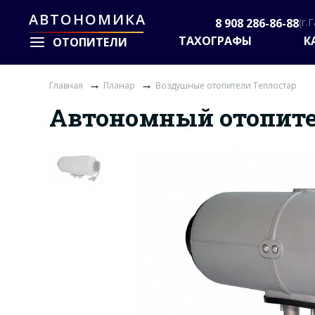
АВТОНОМИКА
8 908 286-86-88
(г.
ТАХОГРАФЫ
К
ОТОПИТЕЛИ
→
→
Главная
Планар
Воздушные отопители Теплостар
Автономный отопит