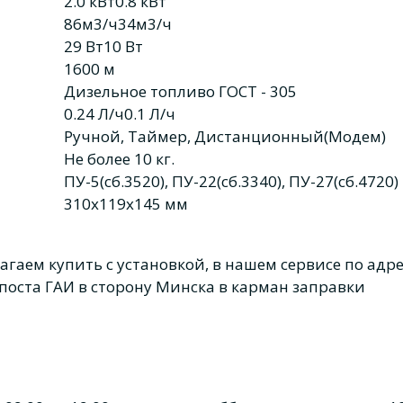
2.0 кВт
0.8 кВт
86м3/ч
34м3/ч
29 Вт
10 Вт
1600 м
Дизельное топливо ГОСТ - 305
0.24 Л/ч
0.1 Л/ч
Ручной, Таймер, Дистанционный(Модем)
Не более 10 кг.
ПУ-5(сб.3520), ПУ-22(сб.3340), ПУ-27(сб.4720)
310x119x145 мм
гаем купить с установкой, в нашем сервисе по адрес
е поста ГАИ в сторону Минска в карман заправки