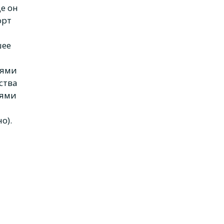
е он
орт
шее
лями
ства
лями
о).